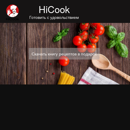
Skip
HiCook
to
content
Готовить с удовольствием
Скачать книгу рецептов в подарок